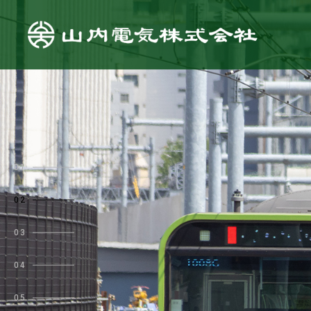
01
02
03
04
05