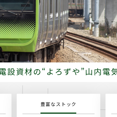
電設資材の“よろずや”
山内電
豊富なストック