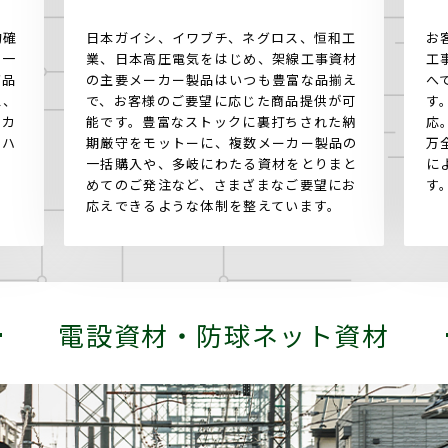
的確
日本ガイシ、イワブチ、ネグロス、恒和工
お
の一
業、日本高圧電気をはじめ、架線工事資材
工
商品
の主要メーカー製品はいつも豊富な品揃え
へ
ス、
で、お客様のご要望に応じた商品提供が可
す
ーカ
能です。豊富なストックに裏打ちされた納
応
ウハ
期厳守をモットーに、複数メーカー製品の
万
一括購入や、多岐にわたる資材をとりまと
に
めてのご発注など、さまざまなご要望にお
す
応えできるような体制を整えています。
電設資材・
防球ネット資材